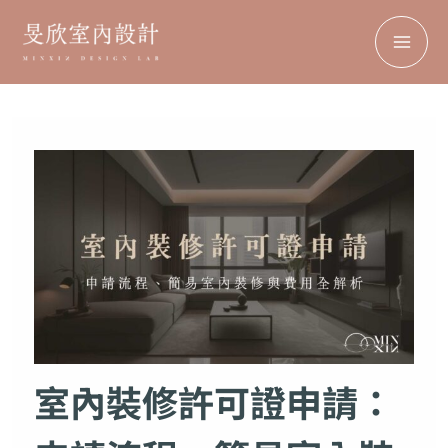
搜
MA
跳
尋
至
ME
主
要
內
容
室內裝修許可證申請：