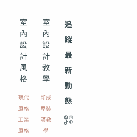
室
室
追
內
內
蹤
設
設
最
計
計
風
教
新
格
學
動
現代
新成
態
風格
屋裝
工業
潢教
風格
學