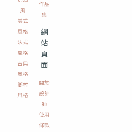
作品
風
集
美式
網
風格
站
法式
頁
風格
面
古典
風格
關於
鄉村
設計
風格
師
使用
條款