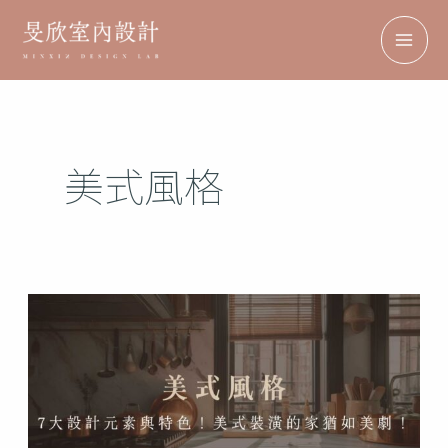
跳
搜
MAI
至
尋
ME
主
要
內
美式風格
容
美
式
風
格