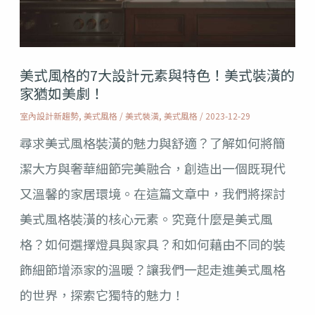
的
7
大
美式風格的7大設計元素與特色！美式裝潢的
設
家猶如美劇！
計
室內設計新趨勢
,
美式風格
/
美式裝潢
,
美式風格
/
2023-12-29
元
尋求美式風格裝潢的魅力與舒適？了解如何將簡
素
潔大方與奢華細節完美融合，創造出一個既現代
與
又溫馨的家居環境。在這篇文章中，我們將探討
特
美式風格裝潢的核心元素。究竟什麼是美式風
色！
格？如何選擇燈具與家具？和如何藉由不同的裝
美
飾細節增添家的溫暖？讓我們一起走進美式風格
式
的世界，探索它獨特的魅力！
裝