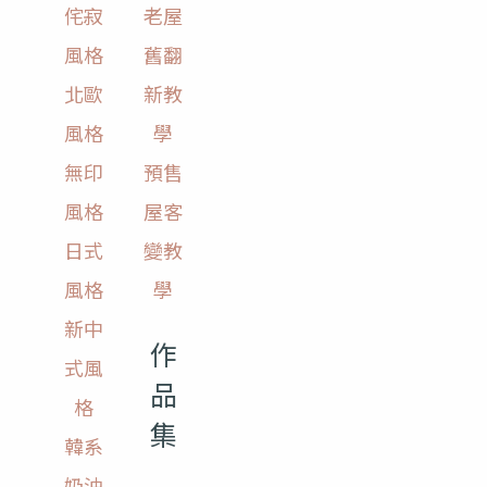
侘寂
老屋
風格
舊翻
北歐
新教
風格
學
無印
預售
風格
屋客
日式
變教
風格
學
新中
作
式風
品
格
集
韓系
奶油