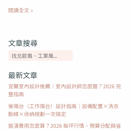
潢
閱讀全文 »
的
家
猶
文章搜尋
如
美
劇！
最新文章
宜蘭室內設計推薦｜室內設計師怎麼選？2026 完
整指南
後陽台（工作陽台）設計指南｜設備配置×洗衣
動線×收納規劃一次搞定
裝潢費用怎麼算？2026 每坪行情、預算分配與省