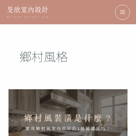
跳
搜
Facebook
Instagram
TikTok
Pinterest
MA
至
尋
ME
主
要
內
鄉村風格
容
鄉
村
風
裝