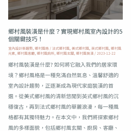
潢
是
什
鄉村風裝潢是什麼？實現鄉村風室內設計的5
麼？
個關鍵技巧！
實
室內設計新趨勢
,
鄉村風格
/
法式鄉村風
,
美式鄉村風
,
英式鄉村風
,
鄉村風
元素
,
鄉村風客廳
,
鄉村風廁所
,
鄉村風玄關
,
鄉村風裝潢
/
2023-12-22
現
鄉村風裝潢是什麼? 如何將它融入我們的居家環
鄉
境？鄉村風格是一種充滿自然氣息、溫馨舒適的
村
室內設計趨勢，正逐漸成為現代家庭裝潢的首
風
選。從美式鄉村風的清新悠閒到英式鄉村風的沉
室
穩復古，再到法式鄉村風的華麗浪漫，每一種風
內
格都有其獨特魅力。在本文中，我們將探索鄉村
設
風的多樣面貌，包括鄉村風玄關、廚房、客廳、
計