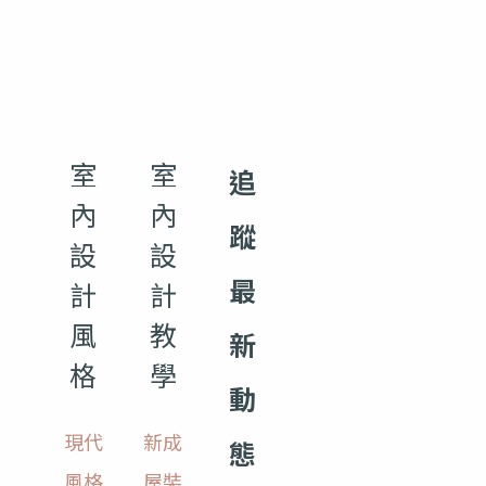
室
室
追
內
內
蹤
設
設
最
計
計
風
教
新
格
學
動
現代
新成
態
風格
屋裝