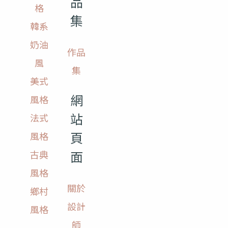
品
格
集
韓系
奶油
作品
風
集
美式
網
風格
站
法式
頁
風格
面
古典
風格
關於
鄉村
設計
風格
師