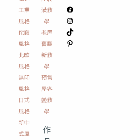
工業
潢教
風格
學
侘寂
老屋
風格
舊翻
北歐
新教
風格
學
無印
預售
風格
屋客
日式
變教
風格
學
新中
作
式風