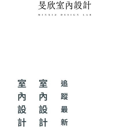
室
室
追
內
內
蹤
設
設
最
計
計
新