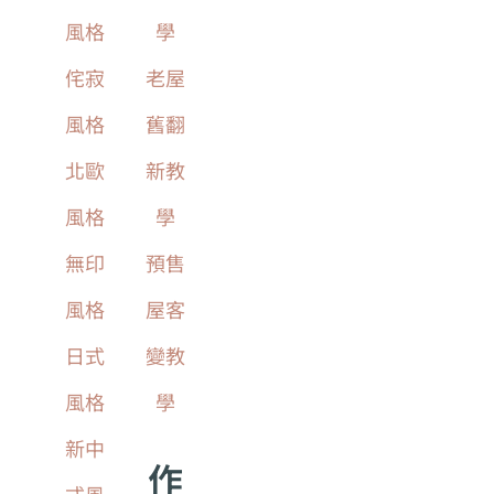
風格
學
侘寂
老屋
風格
舊翻
北歐
新教
風格
學
無印
預售
風格
屋客
日式
變教
風格
學
新中
作