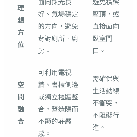
面向採光良
避免橫樑
理
好、氣場穩定
壓頂，或
想
的方向，避免
直接面向
方
背對廁所、廚
臥室門
位
房。
口。
可利用電視
需確保與
空
牆、書櫃側邊
生活動線
間
或獨立櫃體整
不衝突，
融
合，營造隱而
不阻礙行
合
不顯的莊嚴
進。
感。