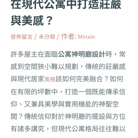
在現代公寓中打造莊嚴
與美感？
/
/ 作者:
發佈留言
未分類
Minxin
許多屋主在面臨
公寓神明廳設計
時，常
感到空間狹小難以規劃，傳統的莊嚴感
與現代居家
該如何完美融合？如何
風格
在有限的坪數中，打造一個既能傳承信
仰、又兼具美學與實用機能的神聖空
間？傳統信仰對於神明廳的擺設與方位
有諸多講究，但現代公寓格局往往難以