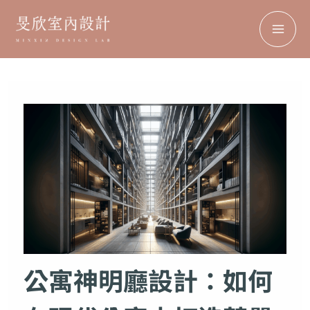
搜
MA
跳
尋
至
ME
主
要
內
容
公寓神明廳設計：如何