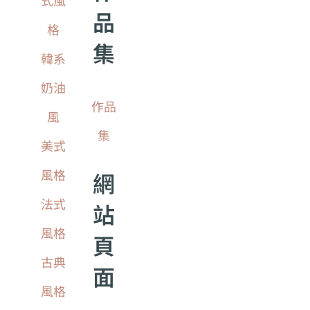
式風
品
格
集
韓系
奶油
作品
風
集
美式
風格
網
法式
站
風格
頁
古典
面
風格