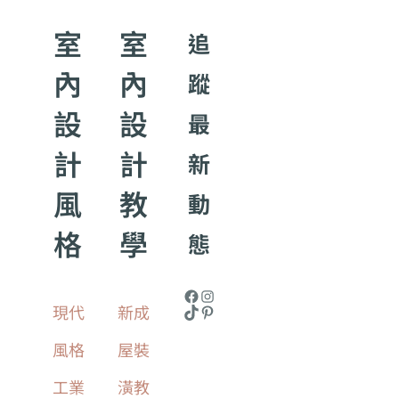
室
室
追
內
內
蹤
設
設
最
計
計
新
風
教
動
格
學
態
現代
新成
風格
屋裝
工業
潢教