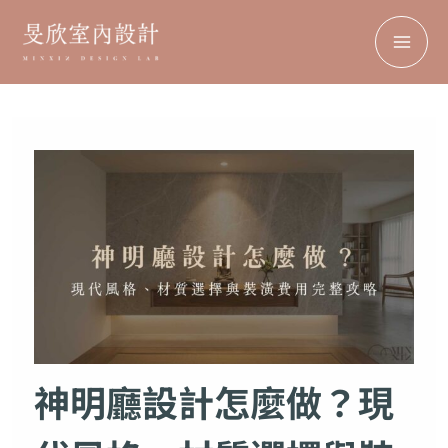
搜
MA
跳
尋
至
ME
主
要
內
容
神明廳設計怎麼做？現