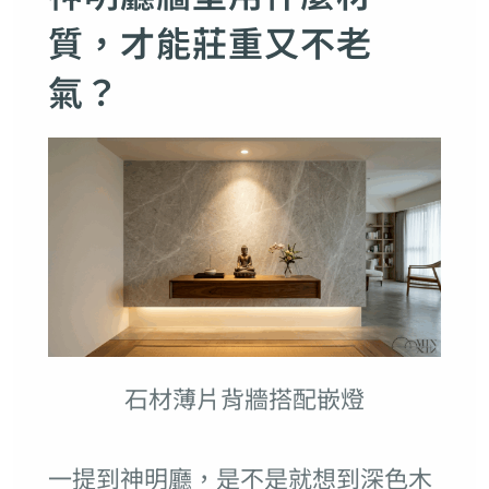
質，才能莊重又不老
氣？
石材薄片背牆搭配嵌燈
一提到神明廳，是不是就想到深色木