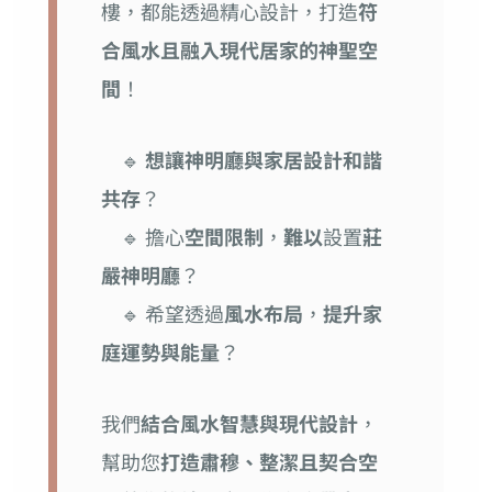
樓，都能透過精心設計，打造
符
合風水且融入現代居家的神聖空
間
！
🔹
想讓神明廳與家居設計和諧
共存
？
🔹 擔心
空間限制
，
難以
設置
莊
嚴神明廳
？
🔹 希望透過
風水布局
，
提升家
庭運勢與能量
？
我們
結合風水智慧與現代設計
，
幫助您
打造肅穆、整潔且契合空