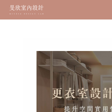
跳
至
主
要
內
容