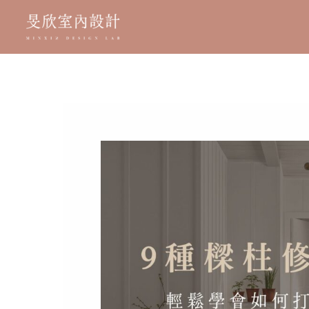
跳
至
主
要
內
容