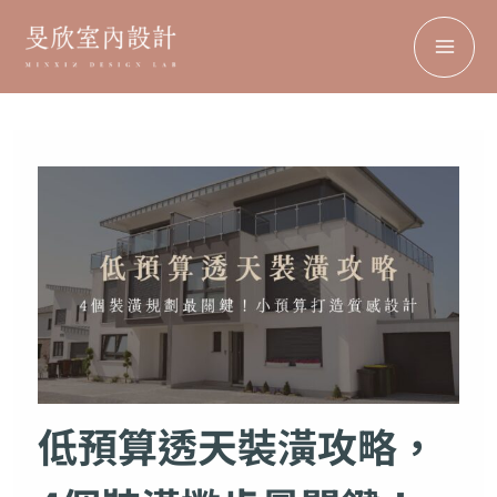
搜
MA
跳
Facebook
Instagram
TikTok
Pinterest
尋
至
ME
主
要
內
容
低預算透天裝潢攻略，