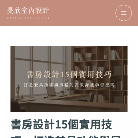
搜
MA
跳
Facebook
Instagram
TikTok
Pinterest
尋
至
ME
主
要
內
容
書房設計15個實用技