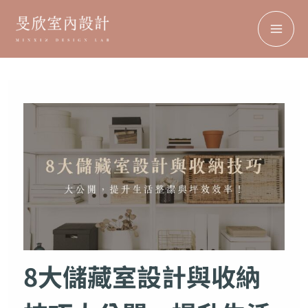
搜
MA
跳
尋
至
ME
主
要
內
容
8大儲藏室設計與收納