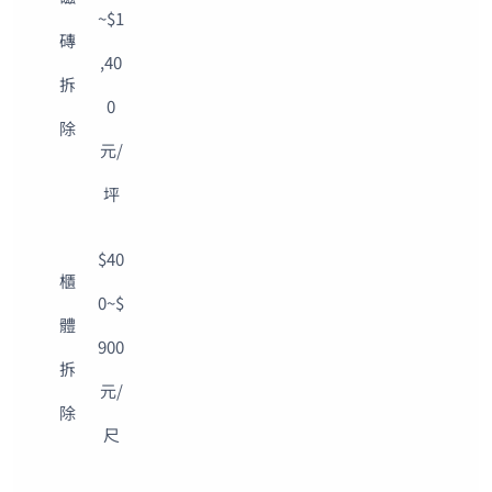
~$1
磚
,40
拆
0
除
元/
坪
$40
櫃
0~$
體
900
拆
元/
除
尺