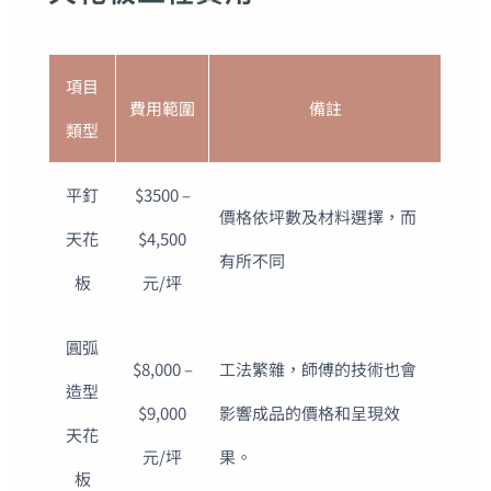
項目
費用範圍
備註
類型
平釘
$3500 –
價格依坪數及材料選擇，而
天花
$4,500
有所不同
板
元/坪
圓弧
$8,000 –
工法繁雜，師傅的技術也會
造型
$9,000
影響成品的價格和呈現效
天花
元/坪
果。
板