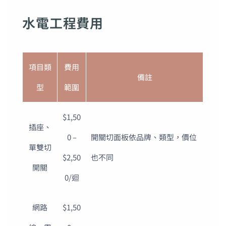
水電工程費用
項目類
費用
備註
型
範圍
$1,50
插座、
0 –
開關切面板依品牌、類型，價位
單雙切
$2,50
也不同
開關
0/迴
網路
$1,50