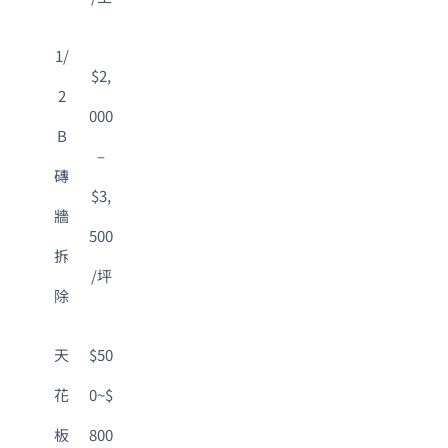
1/
$2,
2
000
B
–
磚
$3,
牆
500
拆
/坪
除
天
$50
花
0~$
板
800