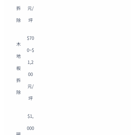
拆
元/
除
坪
$70
木
0~$
地
1,2
板
00
拆
元/
除
坪
$1,
000
磁