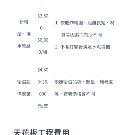
$3,50
新增
依施作範圍、距離長短、材
0 –
給、排
質等因素而有所不同
$6,00
水管路
不含打鑿管溝及水泥填補
0/組
$4,50
衛浴設
0~$6,
依照衛浴品項、數量、難易度
備安裝
000
等，安裝價格會不同
元/套
天花板工程費用