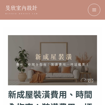
搜
MA
跳
Facebook
Instagram
TikTok
Pinterest
尋
至
ME
主
要
內
容
新成屋裝潢費用、時間