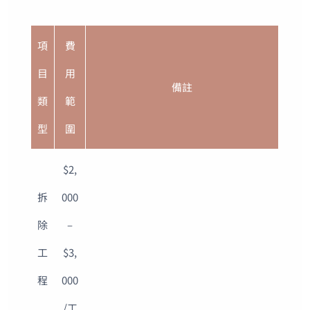
項
費
目
用
備註
類
範
型
圍
$2,
拆
000
除
–
工
$3,
程
000
/工