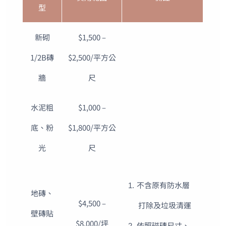
型
新砌
$1,500 –
1/2B磚
$2,500/平方公
牆
尺
水泥粗
$1,000 –
底、粉
$1,800/平方公
光
尺
不含原有防水層
地磚、
$4,500 –
打除及垃圾清運
壁磚貼
$8,000/坪
依照磁磚尺寸、