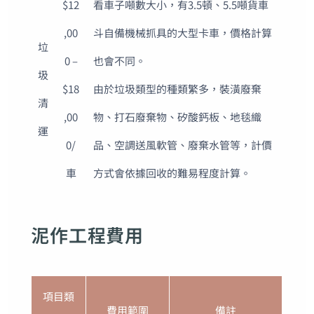
$12
看車子噸數大小，有3.5頓、5.5噸貨車
,00
斗自備機械抓具的大型卡車，價格計算
垃
0 –
也會不同。
圾
$18
由於垃圾類型的種類繁多，裝潢廢棄
清
,00
物、打石廢棄物、矽酸鈣板、地毯織
運
0/
品、空調送風軟管、廢棄水管等，計價
車
方式會依據回收的難易程度計算。
泥作工程費用
項目類
費用範圍
備註