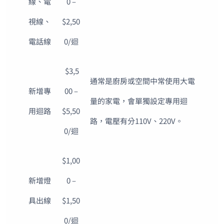
線、電
0 –
視線、
$2,50
電話線
0/迴
$3,5
通常是廚房或空間中常使用大電
新增專
00 –
量的家電，會單獨設定專用迴
用迴路
$5,50
路，電壓有分110V、220V。
0/迴
$1,00
新增燈
0 –
具出線
$1,50
0/迴