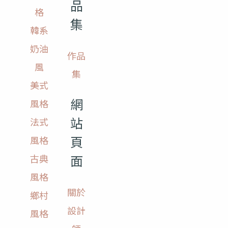
品
格
集
韓系
奶油
作品
風
集
美式
網
風格
站
法式
頁
風格
面
古典
風格
關於
鄉村
設計
風格