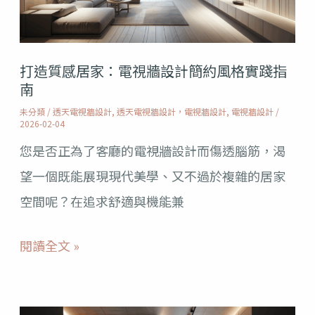
訣
家：
電
打造質感居家：電視牆設計簡約風格實踐指
視
南
牆
未分類
/
透天電視牆設計
,
透天電視牆設計，電視牆設計
,
電視牆設計
/
設
2026-02-04
計
您是否正為了客廳的電視牆設計而傷透腦筋，渴
簡
望一個既能展現現代美學、又不過於複雜的居家
約
空間呢？在追求舒適與機能兼
風
閱讀全文 »
格
實
踐