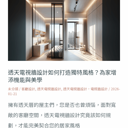
透
指
天
南
電
視
牆
設
計
透天電視牆設計如何打造獨特風格？為家增
如
添機能與美學
何
未分類
/
客廳設計
,
透天電視牆設計
,
透天電視牆設計，電視牆設計
/
2026-
打
01-21
造
擁有透天厝的屋主們，您是否也曾煩惱，面對寬
獨
敞的客廳空間，透天電視牆設計究竟該如何規
特
劃，才能完美契合您的居家風格