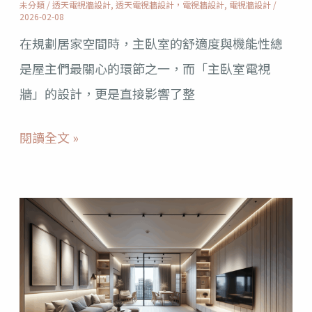
未分類
/
透天電視牆設計
,
透天電視牆設計，電視牆設計
,
電視牆設計
/
牆：
2026-02-08
舒
在規劃居家空間時，主臥室的舒適度與機能性總
適
是屋主們最關心的環節之一，而「主臥室電視
與
牆」的設計，更是直接影響了整
機
閱讀全文 »
能
兼
具
打
的
造
設
質
計
感
秘
居