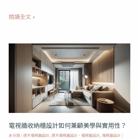
風
閱讀全文 »
格？
為
家
電
增
視
添
牆
機
收
能
納
與
櫃
美
設
學
電視牆收納櫃設計如何兼顧美學與實用性？
計
未分類
/
透天電視牆設計
,
透天電視牆設計，電視牆設計
,
電視牆設計
/
如