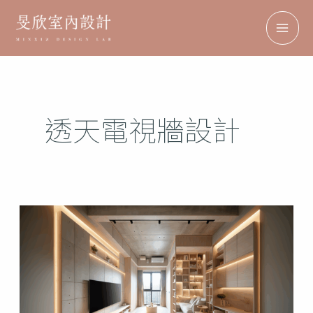
跳
搜
MAI
至
尋
ME
主
要
內
透天電視牆設計
容
特
殊
塗
料