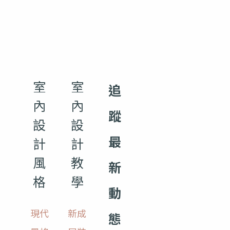
室
室
追
內
內
蹤
設
設
最
計
計
風
教
新
格
學
動
現代
新成
態