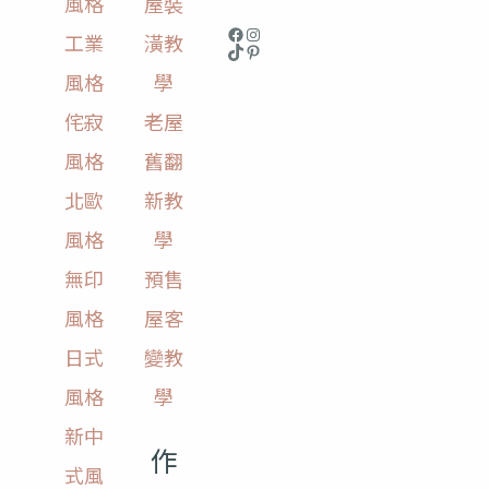
風格
屋裝
工業
潢教
風格
學
侘寂
老屋
風格
舊翻
北歐
新教
風格
學
無印
預售
風格
屋客
日式
變教
風格
學
新中
作
式風