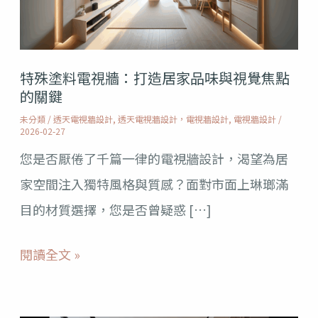
電
視
牆：
特殊塗料電視牆：打造居家品味與視覺焦點
打
的關鍵
造
未分類
/
透天電視牆設計
,
透天電視牆設計，電視牆設計
,
電視牆設計
/
居
2026-02-27
家
您是否厭倦了千篇一律的電視牆設計，渴望為居
品
家空間注入獨特風格與質感？面對市面上琳瑯滿
味
目的材質選擇，您是否曾疑惑 […]
與
閱讀全文 »
視
覺
焦