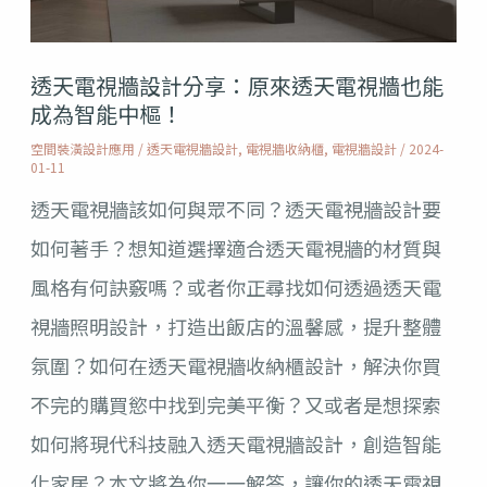
設
計
透天電視牆設計分享：原來透天電視牆也能
分
成為智能中樞！
享：
空間裝潢設計應用
/
透天電視牆設計
,
電視牆收納櫃
,
電視牆設計
/
2024-
01-11
原
透天電視牆該如何與眾不同？透天電視牆設計要
來
如何著手？想知道選擇適合透天電視牆的材質與
透
風格有何訣竅嗎？或者你正尋找如何透過透天電
天
視牆照明設計，打造出飯店的溫馨感，提升整體
電
氛圍？如何在透天電視牆收納櫃設計，解決你買
視
不完的購買慾中找到完美平衡？又或者是想探索
牆
如何將現代科技融入透天電視牆設計，創造智能
也
化家居？本文將為你一一解答，讓你的透天電視
能