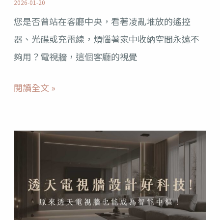
2026-01-20
何
您是否曾站在客廳中央，看著凌亂堆放的遙控
兼
器、光碟或充電線，煩惱著家中收納空間永遠不
顧
夠用？電視牆，這個客廳的視覺
美
學
閱讀全文 »
與
實
透
用
天
性？
電
視
牆