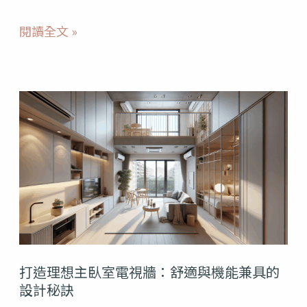
你
閱讀全文 »
的
設
計
打
指
造
南
理
想
主
臥
室
打造理想主臥室電視牆：舒適與機能兼具的
電
設計秘訣
視