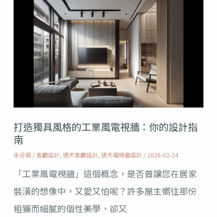
打
點
造
的
獨
關
具
鍵
風
格
的
打造獨具風格的工業風電視牆：你的設計指
工
南
業
未分類
/
客廳設計
,
透天客廳設計
,
透天電視牆設計
/
2026-02-24
風
「工業風電視牆」這個概念，是否曾讓您在居家
電
裝潢的想像中，又愛又怕呢？許多屋主嚮往那份
視
粗獷而細膩的個性美學，卻又
牆：