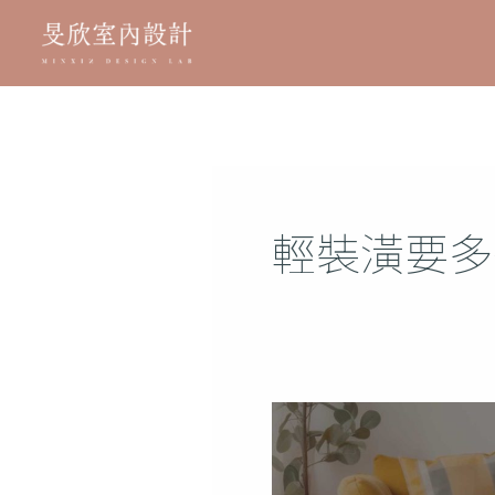
跳
至
主
要
內
容
輕裝潢要多
輕
裝