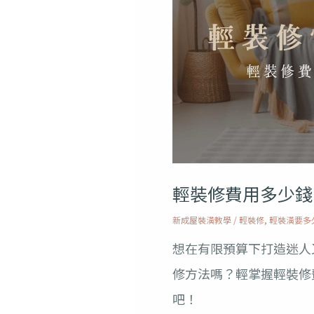
修
費
用
多
少
錢？
5
大
輕裝修費用多少錢
招
新成屋裝潢教學
/
輕裝修
,
輕裝潢要多
式
想在有限預算下打造迷人
幫
修方法嗎？輕掌握輕裝修
你
吧！
輕