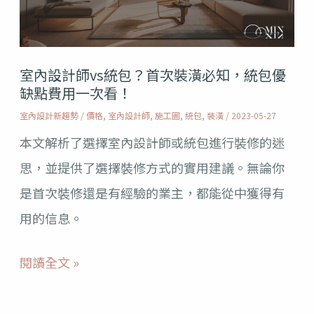
師
vs
統
室內設計師vs統包？首次裝潢必知，統包優
包？
缺點費用一次看！
首
室內設計新趨勢
/
價格
,
室內設計師
,
施工圖
,
統包
,
裝潢
/
2023-05-27
次
本文解析了選擇室內設計師或統包進行裝修的迷
裝
思，並提供了選擇裝修方式的實用建議。無論你
潢
是首次裝修還是有經驗的業主，都能從中獲得有
必
用的信息。
知，
統
閱讀全文 »
包
優