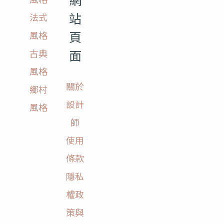
站
法式
頁
風格
面
古典
風格
關於
鄉村
設計
風格
師
使用
條款
隱私
權政
策與