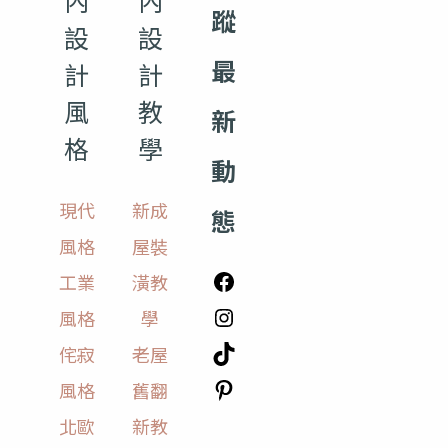
內
內
蹤
設
設
最
計
計
風
教
新
格
學
動
現代
新成
態
風格
屋裝
工業
潢教
風格
學
侘寂
老屋
風格
舊翻
北歐
新教