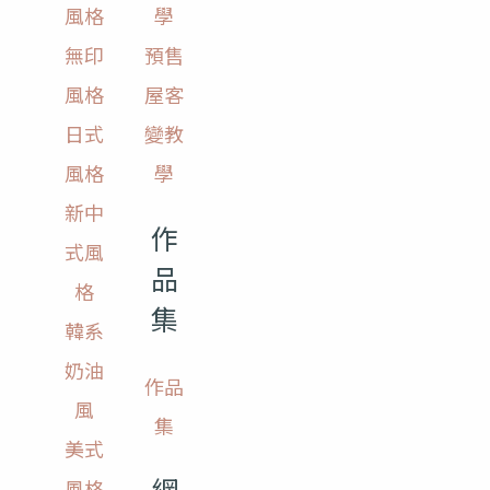
風格
學
無印
預售
風格
屋客
日式
變教
風格
學
新中
作
式風
品
格
集
韓系
奶油
作品
風
集
美式
網
風格