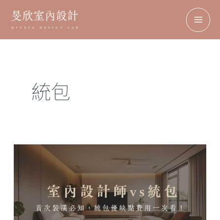
跳
搜
Facebook
Instagram
TikTok
Pinterest
MA
至
尋
ME
主
要
內
統包
容
室
內
設
計