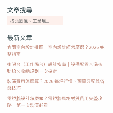
缺
文章搜尋
點
費
用
最新文章
一
宜蘭室內設計推薦｜室內設計師怎麼選？2026 完
次
整指南
看！
後陽台（工作陽台）設計指南｜設備配置×洗衣
動線×收納規劃一次搞定
裝潢費用怎麼算？2026 每坪行情、預算分配與省
錢技巧
電視牆設計怎麼做？電視牆風格材質費用完整攻
略，第一次裝潢必看