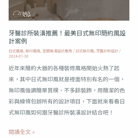
裝
潢
推
牙醫診所裝潢推薦！最美日式無印簡約風設
薦！
計案例
最
日式風格
,
無印風格
,
空間裝潢設計應用
/
日式無印風
,
牙醫診所設計
/
2024-07-30
美
近年來簡約大器的各種裝修風格開始火熱了起
日
來，其中日式無印風就是裡面特別有名的一個，
式
無印風強調簡單質樸、不多餘裝飾，用簡潔的色
無
彩與線條包辦所有的設計項目，下面就來看看日
印
式無印風如何跟牙醫診所裝潢設計結合吧！
簡
約
閱讀全文 »
風