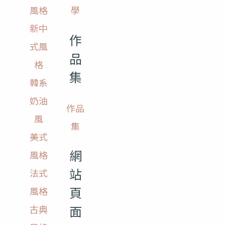
風格
學
新中
作
式風
品
格
集
韓系
奶油
作品
風
集
美式
網
風格
站
法式
頁
風格
面
古典