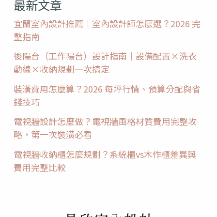
最新文章
格
宜蘭室內設計推薦｜室內設計師怎麼選？2026 完
看
整指南
這
後陽台（工作陽台）設計指南｜設備配置×洗衣
篇！
動線×收納規劃一次搞定
裝潢費用怎麼算？2026 每坪行情、預算分配與省
錢技巧
電視牆設計怎麼做？電視牆風格材質費用完整攻
略，第一次裝潢必看
電視牆收納櫃怎麼規劃？系統櫃vs木作櫃差異與
費用完整比較