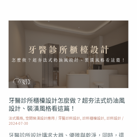
設
計
牙
案
醫
例
診
所
櫃
檯
設
牙醫診所櫃檯設計怎麼做？超夯法式奶油風
計
設計、裝潢風格看這篇！
怎
法式風格
,
空間裝潢設計應用
/
牙醫診所設計
,
診所櫃檯設計
,
診所設計
/
2024-07-30
麼
牙醫診所設計講求大器、優雅與乾淨，同時，還
做？