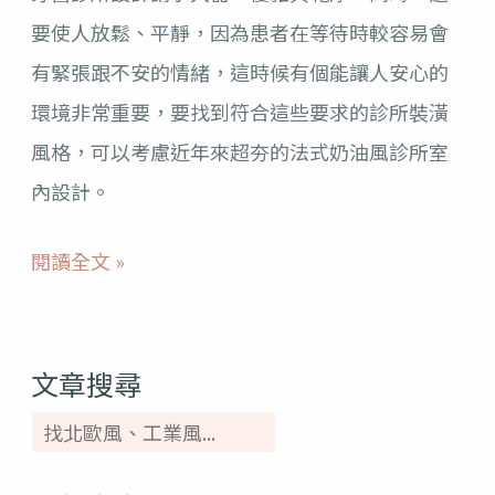
要使人放鬆、平靜，因為患者在等待時較容易會
超
有緊張跟不安的情緒，這時候有個能讓人安心的
夯
環境非常重要，要找到符合這些要求的診所裝潢
法
風格，可以考慮近年來超夯的法式奶油風診所室
式
內設計。
奶
油
閱讀全文 »
風
設
計、
文章搜尋
裝
潢
風