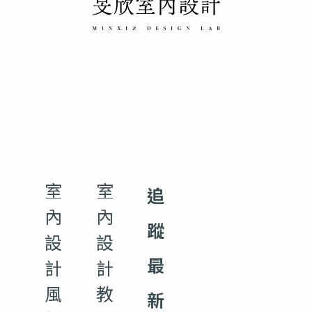
室
室
追
內
內
蹤
設
設
最
計
計
風
教
新