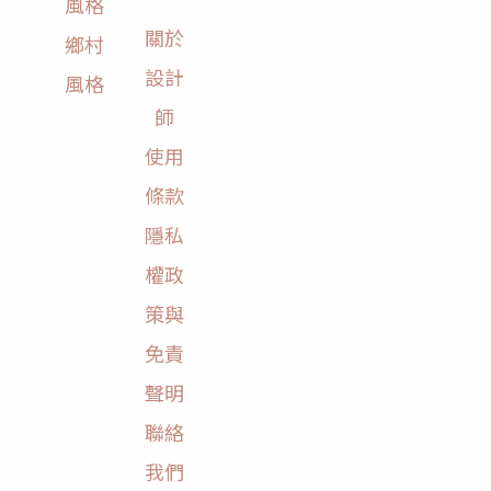
風格
關於
鄉村
設計
風格
師
使用
條款
隱私
權政
策與
免責
聲明
聯絡
我們