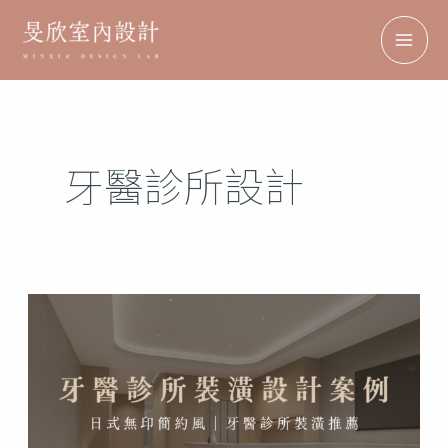
跳
搜
MAI
至
尋
ME
主
要
內
牙醫診所設計
容
牙
醫
診
所