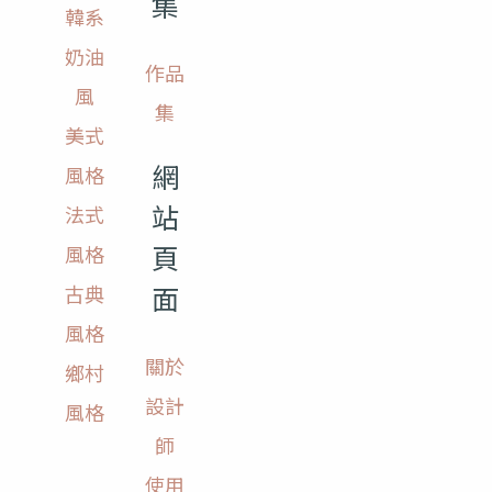
集
韓系
奶油
作品
風
集
美式
網
風格
站
法式
頁
風格
面
古典
風格
關於
鄉村
設計
風格
師
使用