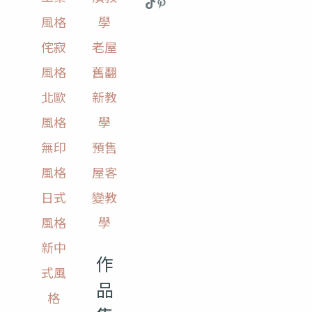
風格
學
侘寂
老屋
風格
舊翻
北歐
新教
風格
學
無印
預售
風格
屋客
日式
變教
風格
學
新中
作
式風
品
格