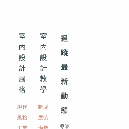
室
室
追
內
內
蹤
設
設
最
計
計
風
教
新
格
學
動
現代
新成
態
風格
屋裝
工業
潢教