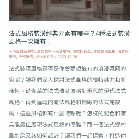
裝
潢
經
法式風格裝潢經典元素有哪些？4種法式裝潢
典
風格一次擁有！
元
室內設計新趨勢
,
法式風格
/
南法風格
,
法式侘寂風
,
法式裝潢風格
,
法式輕
奢風
,
法式風格
,
現代法式風
/
2023-12-26
素
法式裝潢風格是否是你曾夢想擁有的浪漫氛圍的
有
家呢？讓我們深入探討法式風格的獨特魅力和多
哪
樣性。從奢華的法式清奢風格到現代的現代法式
些？
風格，再到溫暖的南法風格和精緻的法式侘寂
4
風，這些風格都有什麼特點呢？怎樣的配色和家
種
具能最佳展現法式風格的優雅？而一個法式鄉村
法
風廚房又該如何設計？讓我們一起探索，打造你
式