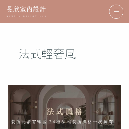
跳
搜
MA
至
尋
ME
主
要
內
法式輕奢風
容
法
式
風
格