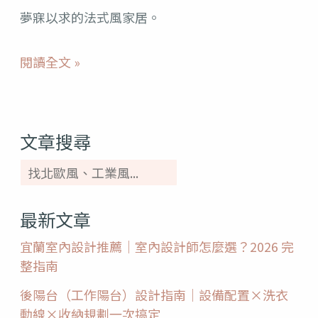
夢寐以求的法式風家居。
裝
潢
閱讀全文 »
風
格
一
文章搜尋
次
擁
有！
最新文章
宜蘭室內設計推薦｜室內設計師怎麼選？2026 完
整指南
後陽台（工作陽台）設計指南｜設備配置×洗衣
動線×收納規劃一次搞定