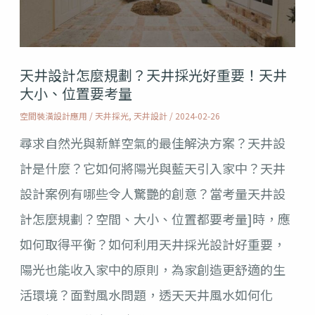
怎
麼
規
天井設計怎麼規劃？天井採光好重要！天井
劃？
大小、位置要考量
天
空間裝潢設計應用
/
天井採光
,
天井設計
/
2024-02-26
井
尋求自然光與新鮮空氣的最佳解決方案？天井設
採
計是什麼？它如何將陽光與藍天引入家中？天井
光
設計案例有哪些令人驚艷的創意？當考量天井設
好
計怎麼規劃？空間、大小、位置都要考量]時，應
重
如何取得平衡？如何利用天井採光設計好重要，
要！
陽光也能收入家中的原則，為家創造更舒適的生
天
活環境？面對風水問題，透天天井風水如何化
井