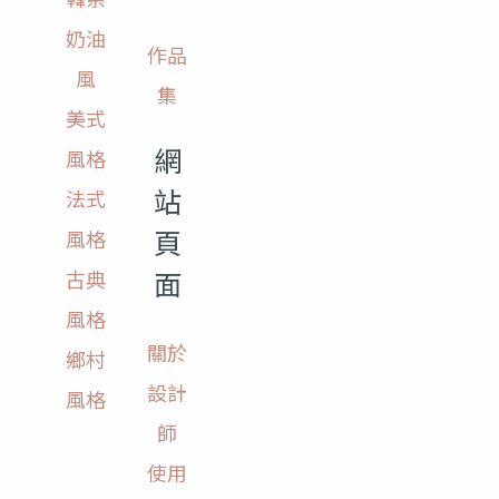
奶油
作品
風
集
美式
網
風格
站
法式
頁
風格
面
古典
風格
關於
鄉村
設計
風格
師
使用