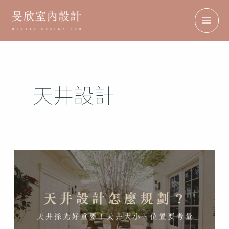
跳
搜
Facebook
Instagram
TikTok
Pinterest
MAI
至
尋
ME
主
要
內
天井設計
容
天
井
設
計