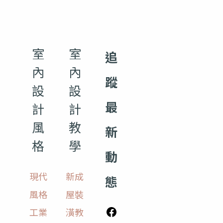
室
室
追
內
內
蹤
設
設
最
計
計
風
教
新
格
學
動
現代
新成
態
風格
屋裝
工業
潢教