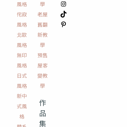
風格
學
侘寂
老屋
風格
舊翻
北歐
新教
風格
學
無印
預售
風格
屋客
日式
變教
風格
學
新中
作
式風
品
格
集
韓系