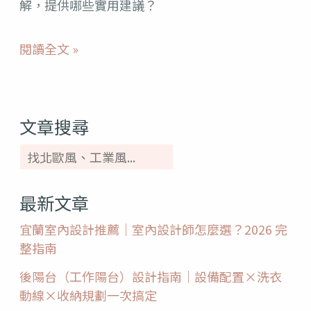
解，提供哪些實用建議？
大
小、
閱讀全文 »
位
置
要
文章搜尋
考
量
最新文章
宜蘭室內設計推薦｜室內設計師怎麼選？2026 完
整指南
後陽台（工作陽台）設計指南｜設備配置×洗衣
動線×收納規劃一次搞定