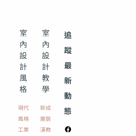
室
室
追
內
內
蹤
設
設
最
計
計
風
教
新
格
學
動
現代
新成
態
風格
屋裝
工業
潢教