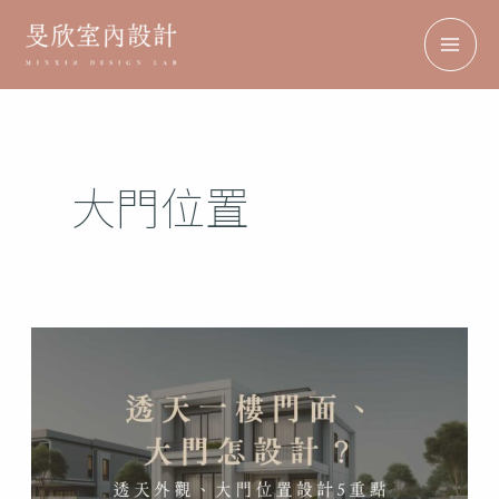
跳
搜
Facebook
Instagram
TikTok
Pinterest
MAI
至
尋
ME
主
要
內
大門位置
容
透
天
一
樓