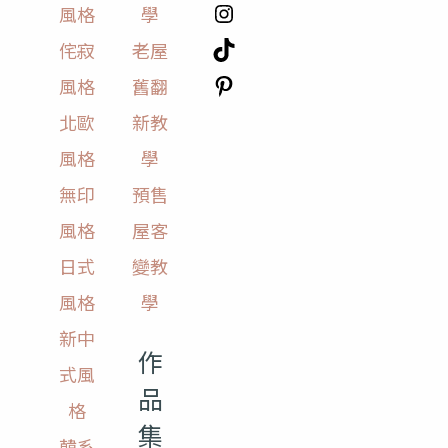
風格
學
侘寂
老屋
風格
舊翻
北歐
新教
風格
學
無印
預售
風格
屋客
日式
變教
風格
學
新中
作
式風
品
格
集
韓系