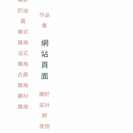
奶油
作品
風
集
美式
網
風格
站
法式
頁
風格
面
古典
風格
關於
鄉村
設計
風格
師
使用