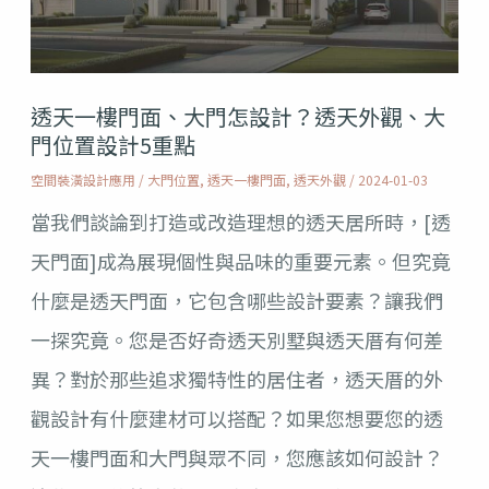
門
面、
大
透天一樓門面、大門怎設計？透天外觀、大
門
門位置設計5重點
怎
空間裝潢設計應用
/
大門位置
,
透天一樓門面
,
透天外觀
/
2024-01-03
設
當我們談論到打造或改造理想的透天居所時，[透
計？
天門面]成為展現個性與品味的重要元素。但究竟
透
什麼是透天門面，它包含哪些設計要素？讓我們
天
一探究竟。您是否好奇透天別墅與透天厝有何差
外
異？對於那些追求獨特性的居住者，透天厝的外
觀、
觀設計有什麼建材可以搭配？如果您想要您的透
大
天一樓門面和大門與眾不同，您應該如何設計？
門