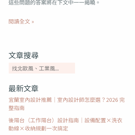
這些問題的答案將在下文中一一揭曉。
位
置
閱讀全文 »
設
計
5
文章搜尋
重
點
最新文章
宜蘭室內設計推薦｜室內設計師怎麼選？2026 完
整指南
後陽台（工作陽台）設計指南｜設備配置×洗衣
動線×收納規劃一次搞定