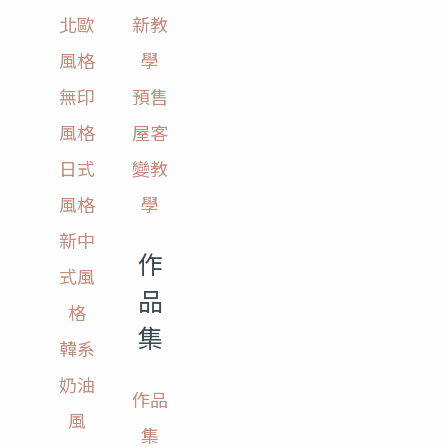
北歐
新教
風格
學
無印
預售
風格
屋客
日式
變教
風格
學
新中
作
式風
品
格
集
韓系
奶油
作品
風
集