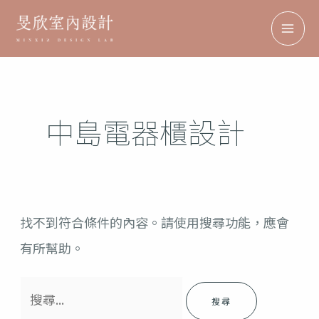
跳
搜
搜
MAI
至
尋
尋
ME
主
關
要
鍵
內
字:
中島電器櫃設計
容
找不到符合條件的內容。請使用搜尋功能，應會
有所幫助。