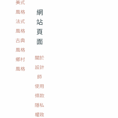
美式
網
風格
站
法式
頁
風格
面
古典
風格
關於
鄉村
設計
風格
師
使用
條款
隱私
權政