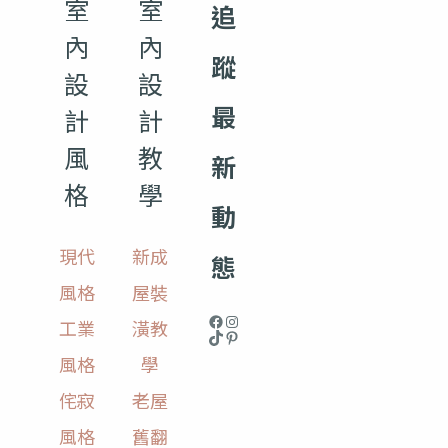
室
室
追
內
內
蹤
設
設
最
計
計
風
教
新
格
學
動
現代
新成
態
風格
屋裝
工業
潢教
風格
學
侘寂
老屋
風格
舊翻