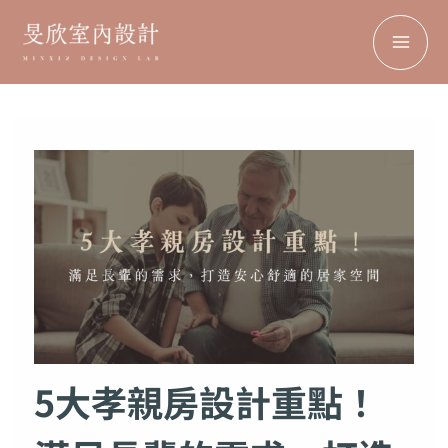
搜
MA
跳
Facebook
Instagram
TikTok
Pinterest
尋
至
ME
主
要
內
容
5大孝親房設計重點！