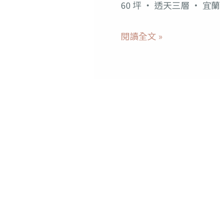
暖
60 坪 · 透天三層 · 
木
閱讀全文 »
米
色
系