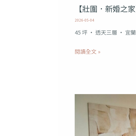
【壯圍．新婚之家
婚
生
2026-05-04
活
45 坪 · 透天三層 · 宜
預
閱讀全文 »
算
學
【五
結．
歸
鄉