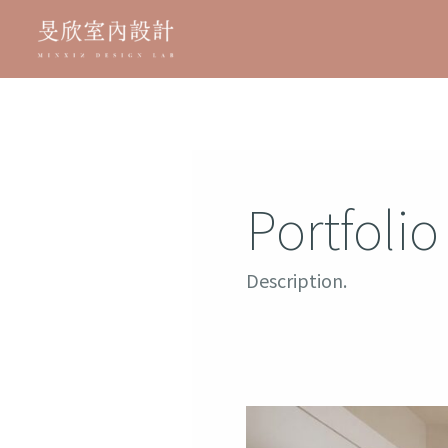
跳
至
主
要
內
容
Portfolio
Description.
【壯