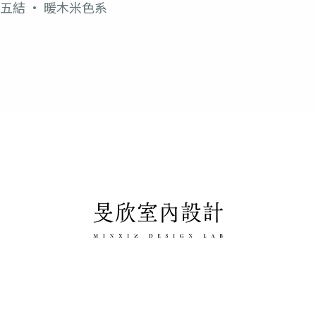
宜蘭五結 · 暖木米色系