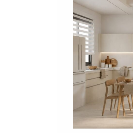
圍．
新
婚
之
家】
45
坪
三
層
透
天
的
新