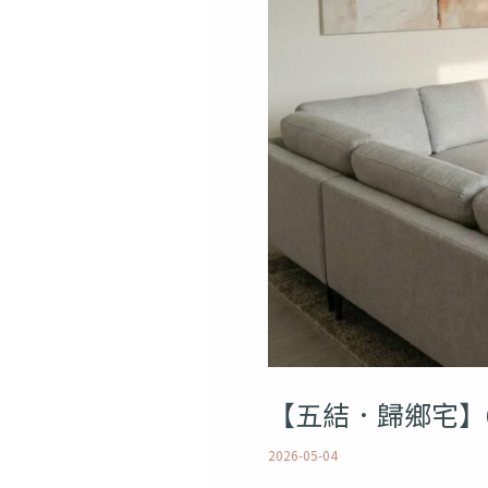
宅】
60
坪
三
層
自
地
自
建
透
【五結．歸鄉宅】
天
｜
2026-05-04