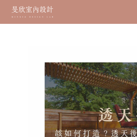
跳
至
主
要
內
容