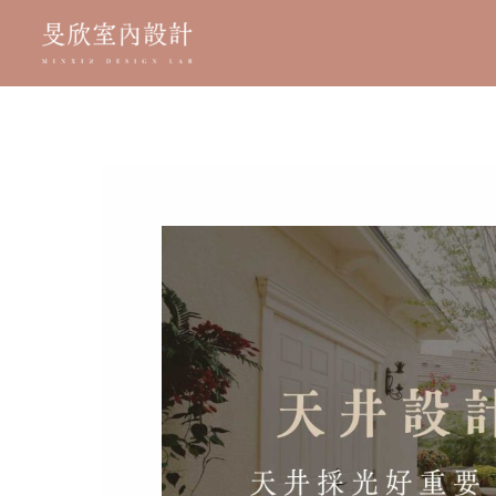
跳
至
主
要
內
容